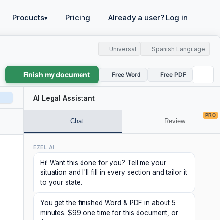
Products
Pricing
Already a user? Log in
▾
Universal
Spanish Language
Finish my document
Free Word
Free PDF
t
AI Legal Assistant
PRO
Chat
Review
EZEL AI
Hi! Want this done for you? Tell me your
situation and I'll fill in every section and tailor it
to your state.
You get the finished Word & PDF in about 5
minutes. $99 one time for this document, or