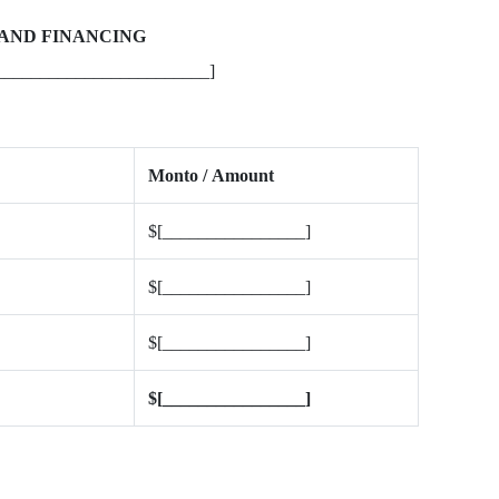
E AND FINANCING
________________________]
Monto / Amount
$[________________]
$[________________]
$[________________]
$[________________]