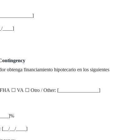
______________]
__/____]
 Contingency
or obtenga financiamiento hipotecario en los siguientes
☐ FHA ☐ VA ☐ Otro / Other: [________________]
[____]%
: [__/__/____]