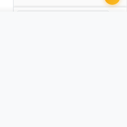
 document · $99
re Agreement (NDA)
ores / Child Custody Agreement
Browse all