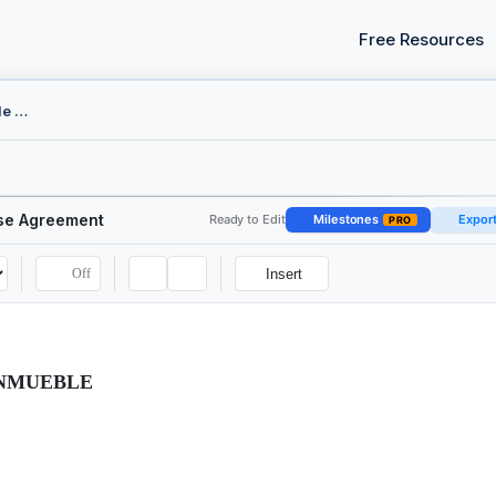
Free Resources
Contrato de Compraventa de Inmueble / Real Estate Purchase Agreement
ase Agreement
Ready to Edit
Milestones
Expor
PRO
Off
Insert
INMUEBLE