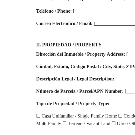
Teléfono / Phone:
[_________________________
Correo Electrónico / Email:
[________________
II. PROPIEDAD / PROPERTY
Dirección del Inmueble / Property Address:
[___
Ciudad, Estado, Código Postal / City, State, ZIP
Descripción Legal / Legal Description:
[_______
Número de Parcela / Parcel/APN Number:
[___
Tipo de Propiedad / Property Type:
☐ Casa Unifamiliar / Single Family Home ☐ Cond
Multi-Family ☐ Terreno / Vacant Land ☐ Otro / O