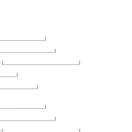
___________________]
_______________________]
:
[________________________________]
_______]
________________]
___________________]
_______________________]
:
[________________________________]